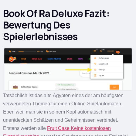
Book Of Ra Deluxe Fazit:
Bewertung Des
Spielerlebnisses
Tatsächlich ist das alte Ägypten eines der am häufigsten
verwendeten Themen für einen Online-Spielautomaten.
Eben weil man sie in seinem Kopf automatisch mit
unentdeckten Schätzen und Geheimnissen verbindet.
Erstens werden alle
Fruit Case Keine kostenlosen