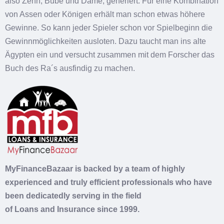
also Zehn, Bube und Dame, generiert. Für eine Kombination
von Assen oder Königen erhält man schon etwas höhere
Gewinne. So kann jeder Spieler schon vor Spielbeginn die
Gewinnmöglichkeiten ausloten. Dazu taucht man ins alte
Ägypten ein und versucht zusammen mit dem Forscher das
Buch des Ra´s ausfindig zu machen.
MyFinanceBazaar is backed by a team of highly
experienced and truly efficient professionals who have
been dedicatedly serving in the field
of
Loans
and
Insurance
since 1999.