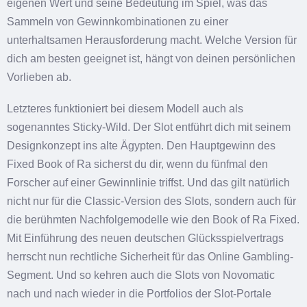
eigenen Wert und seine Bedeutung im Spiel, was das
Sammeln von Gewinnkombinationen zu einer
unterhaltsamen Herausforderung macht. Welche Version für
dich am besten geeignet ist, hängt von deinen persönlichen
Vorlieben ab.
Letzteres funktioniert bei diesem Modell auch als
sogenanntes Sticky-Wild. Der Slot entführt dich mit seinem
Designkonzept ins alte Ägypten. Den Hauptgewinn des
Fixed Book of Ra sicherst du dir, wenn du fünfmal den
Forscher auf einer Gewinnlinie triffst. Und das gilt natürlich
nicht nur für die Classic-Version des Slots, sondern auch für
die berühmten Nachfolgemodelle wie den Book of Ra Fixed.
Mit Einführung des neuen deutschen Glücksspielvertrags
herrscht nun rechtliche Sicherheit für das Online Gambling-
Segment. Und so kehren auch die Slots von Novomatic
nach und nach wieder in die Portfolios der Slot-Portale