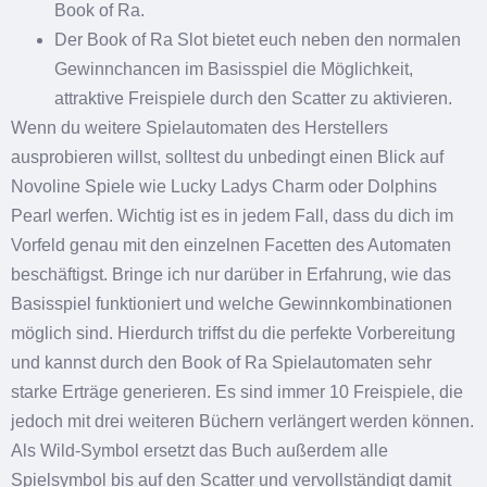
Book of Ra.
Der Book of Ra Slot bietet euch neben den normalen
Gewinnchancen im Basisspiel die Möglichkeit,
attraktive Freispiele durch den Scatter zu aktivieren.
Wenn du weitere Spielautomaten des Herstellers
ausprobieren willst, solltest du unbedingt einen Blick auf
Novoline Spiele wie Lucky Ladys Charm oder Dolphins
Pearl werfen. Wichtig ist es in jedem Fall, dass du dich im
Vorfeld genau mit den einzelnen Facetten des Automaten
beschäftigst. Bringe ich nur darüber in Erfahrung, wie das
Basisspiel funktioniert und welche Gewinnkombinationen
möglich sind. Hierdurch triffst du die perfekte Vorbereitung
und kannst durch den Book of Ra Spielautomaten sehr
starke Erträge generieren. Es sind immer 10 Freispiele, die
jedoch mit drei weiteren Büchern verlängert werden können.
Als Wild-Symbol ersetzt das Buch außerdem alle
Spielsymbol bis auf den Scatter und vervollständigt damit