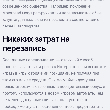
современного общества.
Например, поклонники
Motorhead могут раскручивать и переписывать любые
катушки для нахлыста из проспекта в соответствии с
песней Banding’utes.
Никаких затрат на
перезапись
Бесплатные переписывания — отличный способ
привлечь азартных игроков в Интернете, если вы хотите
играть в игры с горячими позициями, не получая при
этом его или ее средств. Они могут быть доступны
новым игрокам, включенным в поощрительный бонус, и
поэтому используются в новом игровом автомате. Тем
не менее, доступные спины используют то, что
необходимо изучать постепенно, чтобы предотвратить