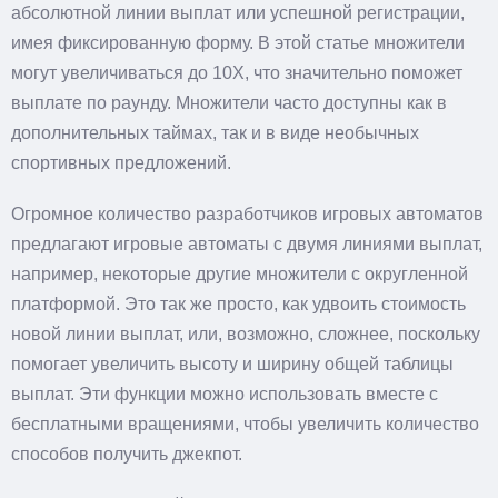
абсолютной линии выплат или успешной регистрации,
имея фиксированную форму. В этой статье множители
могут увеличиваться до 10X, что значительно поможет
выплате по раунду. Множители часто доступны как в
дополнительных таймах, так и в виде необычных
спортивных предложений.
Огромное количество разработчиков игровых автоматов
предлагают игровые автоматы с двумя линиями выплат,
например, некоторые другие множители с округленной
платформой. Это так же просто, как удвоить стоимость
новой линии выплат, или, возможно, сложнее, поскольку
помогает увеличить высоту и ширину общей таблицы
выплат. Эти функции можно использовать вместе с
бесплатными вращениями, чтобы увеличить количество
способов получить джекпот.