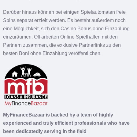
Darüber hinaus können bei einigen Spielautomaten freie
Spins separat erzielt werden. Es besteht außerdem noch
eine Möglichkeit, sich den Casino Bonus ohne Einzahlung
einzuräumen. Oft arbeiten Online Spielhallen mit den
Partnern zusammen, die exklusive Partnerlinks zu den
besten Boni ohne Einzahlung veröffentlichen.
MyFinanceBazaar is backed by a team of highly
experienced and truly efficient professionals who have
been dedicatedly serving in the field