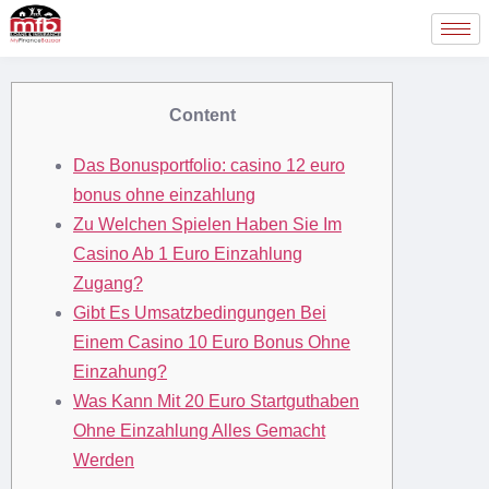
Content
Das Bonusportfolio: casino 12 euro
bonus ohne einzahlung
Zu Welchen Spielen Haben Sie Im
Casino Ab 1 Euro Einzahlung
Zugang?
Gibt Es Umsatzbedingungen Bei
Einem Casino 10 Euro Bonus Ohne
Einzahung?
Was Kann Mit 20 Euro Startguthaben
Ohne Einzahlung Alles Gemacht
Werden