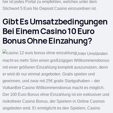
her ist jedes Portal zu empfehlen, welches unter dem
Stichwort 5 Euro No Deposit Casino einzuordnen ist.
Gibt Es Umsatzbedingungen
Bei Einem Casino 10 Euro
Bonus Ohne Einzahung?
Unter Umständen
macht es mehr Sinn einen großzügigen Willkommensbonus
mit einer größeren Einzahlung komplett auszunutzen, denn
er wird dir nur einmal angeboten. Gratis spielen und
gewinnen, und zwar mit 25€ gratis Startguthaben – der
VulkanBet Casino Willkommensbonus macht es möglich.
Der 100 Euro Bonus ohne Einzahlung ist ein exklusiver und
risikofreier Casino Bonus, der Spielern in Online Casinos
angeboten wird. Er ermöglicht es den Spielern, Casino