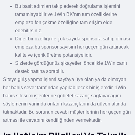
Bu basit adımları takip ederek doğrulama işlemini
tamamlayabilir ve 1Win BK’nın tüm özelliklerine
empieza fon çekme özelliğine tam erişim elde
edebilirsiniz.
Diğer bir özelliği ile çok sayıda sponsora sahip olması
empieza bu sponsor sayısını her geçen gün arttıracak
kalite ve içerik üretme potansiyelidir.
Sizlerde gördüğünüz şikayetleri öncelikle 1Win canlı
destek hattına sorabilir.
Siteye giriş yapma işlemi sayfaya üye olan ya da olmayan
her bahis sever tarafından yapılabilecek bir işlemdir. 1Win
bahis sitesi müşterilerine gobelet kazanç sağlayacağını
söylemenin yanında onların kazançlarını da güven altında
tutmaktadır. Bu sorunun cevabı müşterilerinin her geçen gün
artması ile cevabını kendiliğinden vermektedir.