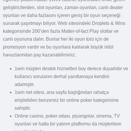
geliştiricilerden, slot oyunları, zaman oyunları, canlı dealer
oyunları ve daha fazlasını içeren geniş bir oyun seçeneği
sunarak şaşırtmayı biliyor. Web sitesindeki Droplets & Wins
kategorisinde 200’den fazla Matter-of-fact Play slotlar ve
canlı oyununa dalın. Bunlar her iki oyun türü için de
promosyon vardır ve bu oyunlara katılarak büyük ödül
havuzlarından pay kazanabilirsiniz.
1win müşteri destek hizmetleri boy derece duyarlıdır ve
kullanıcı sorularını derhal yanıtlamaya kendini
adamıştır.
1win net sitesi, ana sayfa başlığından rahatça
erişilebilen benzersiz bir online poker kategorisine
sahiptir.
Online casino, poker odası, piyangolar, sinema, TV
oyunları ve hatta bir yatırım platformu da müşterilere