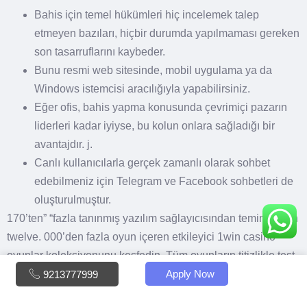
Bahis için temel hükümleri hiç incelemek talep
etmeyen bazıları, hiçbir durumda yapılmaması gereken
son tasarruflarını kaybeder.
Bunu resmi web sitesinde, mobil uygulama ya da
Windows istemcisi aracılığıyla yapabilirsiniz.
Eğer ofis, bahis yapma konusunda çevrimiçi pazarın
liderleri kadar iyiyse, bu kolun onlara sağladığı bir
avantajdır. j.
Canlı kullanıcılarla gerçek zamanlı olarak sohbet
edebilmeniz için Telegram ve Facebook sohbetleri de
oluşturulmuştur.
170’ten” “fazla tanınmış yazılım sağlayıcısından temin edilen
twelve. 000’den fazla oyun içeren etkileyici 1win casino
oyunlar koleksiyonunu keşfedin. Tüm oyunların titizlikle test
edildiğinden ve tamamen lisanslı olduğundan emin
Apply Now
9213777999
olabilirsiniz, bu nedenle Türk oyuncuların endişelenecek