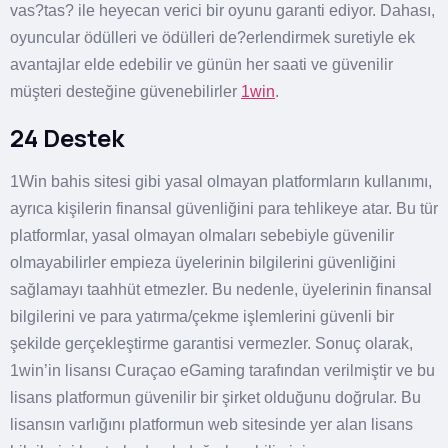
vas?tas? ile heyecan verici bir oyunu garanti ediyor. Dahası,
oyuncular ödülleri ve ödülleri de?erlendirmek suretiyle ek
avantajlar elde edebilir ve günün her saati ve güvenilir
müşteri desteğine güvenebilirler
1win
.
24 Destek
1Win bahis sitesi gibi yasal olmayan platformların kullanımı,
ayrıca kişilerin finansal güvenliğini para tehlikeye atar. Bu tür
platformlar, yasal olmayan olmaları sebebiyle güvenilir
olmayabilirler empieza üyelerinin bilgilerini güvenliğini
sağlamayı taahhüt etmezler. Bu nedenle, üyelerinin finansal
bilgilerini ve para yatırma/çekme işlemlerini güvenli bir
şekilde gerçekleştirme garantisi vermezler. Sonuç olarak,
1win’in lisansı Curaçao eGaming tarafından verilmiştir ve bu
lisans platformun güvenilir bir şirket olduğunu doğrular. Bu
lisansın varlığını platformun web sitesinde yer alan lisans