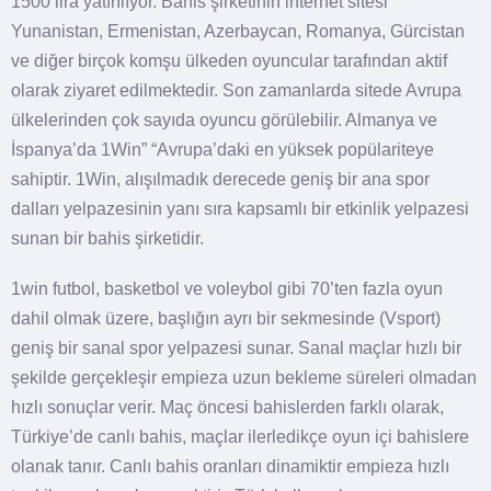
1500 lira yatırılıyor. Bahis şirketinin internet sitesi
Yunanistan, Ermenistan, Azerbaycan, Romanya, Gürcistan
ve diğer birçok komşu ülkeden oyuncular tarafından aktif
olarak ziyaret edilmektedir. Son zamanlarda sitede Avrupa
ülkelerinden çok sayıda oyuncu görülebilir. Almanya ve
İspanya’da 1Win” “Avrupa’daki en yüksek popülariteye
sahiptir. 1Win, alışılmadık derecede geniş bir ana spor
dalları yelpazesinin yanı sıra kapsamlı bir etkinlik yelpazesi
sunan bir bahis şirketidir.
1win futbol, basketbol ve voleybol gibi 70’ten fazla oyun
dahil olmak üzere, başlığın ayrı bir sekmesinde (Vsport)
geniş bir sanal spor yelpazesi sunar. Sanal maçlar hızlı bir
şekilde gerçekleşir empieza uzun bekleme süreleri olmadan
hızlı sonuçlar verir. Maç öncesi bahislerden farklı olarak,
Türkiye’de canlı bahis, maçlar ilerledikçe oyun içi bahislere
olanak tanır. Canlı bahis oranları dinamiktir empieza hızlı