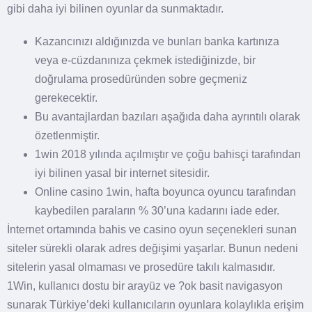
gibi daha iyi bilinen oyunlar da sunmaktadır.
Kazancınızı aldığınızda ve bunları banka kartınıza
veya e-cüzdanınıza çekmek istediğinizde, bir
doğrulama prosedüründen sobre geçmeniz
gerekecektir.
Bu avantajlardan bazıları aşağıda daha ayrıntılı olarak
özetlenmiştir.
1win 2018 yılında açılmıştır ve çoğu bahisçi tarafından
iyi bilinen yasal bir internet sitesidir.
Online casino 1win, hafta boyunca oyuncu tarafından
kaybedilen paraların % 30’una kadarını iade eder.
İnternet ortamında bahis ve casino oyun seçenekleri sunan
siteler sürekli olarak adres değişimi yaşarlar. Bunun nedeni
sitelerin yasal olmaması ve prosedüre takılı kalmasıdır.
1Win, kullanıcı dostu bir arayüz ve ?ok basit navigasyon
sunarak Türkiye’deki kullanıcıların oyunlara kolaylıkla erişim