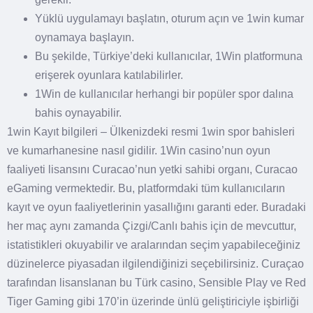
Yüklü uygulamayı başlatın, oturum açın ve 1win kumar
oynamaya başlayın.
Bu şekilde, Türkiye’deki kullanıcılar, 1Win platformuna
erişerek oyunlara katılabilirler.
1Win de kullanıcılar herhangi bir popüler spor dalına
bahis oynayabilir.
1win Kayıt bilgileri – Ülkenizdeki resmi 1win spor bahisleri
ve kumarhanesine nasıl gidilir. 1Win casino’nun oyun
faaliyeti lisansını Curacao’nun yetki sahibi organı, Curacao
eGaming vermektedir. Bu, platformdaki tüm kullanıcıların
kayıt ve oyun faaliyetlerinin yasallığını garanti eder. Buradaki
her maç aynı zamanda Çizgi/Canlı bahis için de mevcuttur,
istatistikleri okuyabilir ve aralarından seçim yapabileceğiniz
düzinelerce piyasadan ilgilendiğinizi seçebilirsiniz. Curaçao
tarafından lisanslanan bu Türk casino, Sensible Play ve Red
Tiger Gaming gibi 170’in üzerinde ünlü geliştiriciyle işbirliği