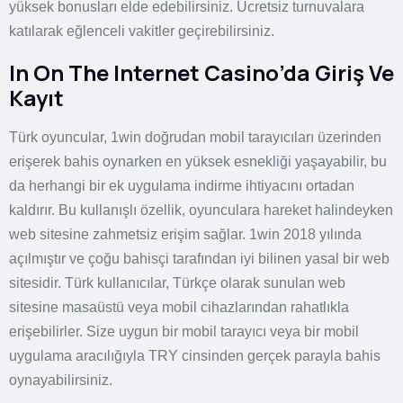
yüksek bonusları elde edebilirsiniz. Ücretsiz turnuvalara
katılarak eğlenceli vakitler geçirebilirsiniz.
In On The Internet Casino’da Giriş Ve
Kayıt
Türk oyuncular, 1win doğrudan mobil tarayıcıları üzerinden
erişerek bahis oynarken en yüksek esnekliği yaşayabilir, bu
da herhangi bir ek uygulama indirme ihtiyacını ortadan
kaldırır. Bu kullanışlı özellik, oyunculara hareket halindeyken
web sitesine zahmetsiz erişim sağlar. 1win 2018 yılında
açılmıştır ve çoğu bahisçi tarafından iyi bilinen yasal bir web
sitesidir. Türk kullanıcılar, Türkçe olarak sunulan web
sitesine masaüstü veya mobil cihazlarından rahatlıkla
erişebilirler. Size uygun bir mobil tarayıcı veya bir mobil
uygulama aracılığıyla TRY cinsinden gerçek parayla bahis
oynayabilirsiniz.