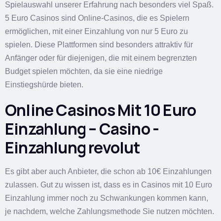
Spielauswahl unserer Erfahrung nach besonders viel Spaß.
5 Euro Casinos sind Online-Casinos, die es Spielern
ermöglichen, mit einer Einzahlung von nur 5 Euro zu
spielen. Diese Plattformen sind besonders attraktiv für
Anfänger oder für diejenigen, die mit einem begrenzten
Budget spielen möchten, da sie eine niedrige
Einstiegshürde bieten.
Online Casinos Mit 10 Euro
Einzahlung – Casino -
Einzahlung revolut
Es gibt aber auch Anbieter, die schon ab 10€ Einzahlungen
zulassen. Gut zu wissen ist, dass es in Casinos mit 10 Euro
Einzahlung immer noch zu Schwankungen kommen kann,
je nachdem, welche Zahlungsmethode Sie nutzen möchten.